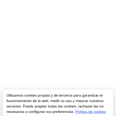
M&A
Servicios
Uncategorized
Valoración de Empresas
Meta
Acceder
Feed de entradas
Feed de comentarios
Utilizamos cookies propias y de terceros para garantizar el
funcionamiento de la web, medir su uso y mejorar nuestros
WordPress.org
servicios. Puede aceptar todas las cookies, rechazar las no
necesarias o configurar sus preferencias.
Política de cookies